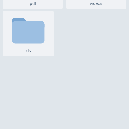
pdf
videos
xls